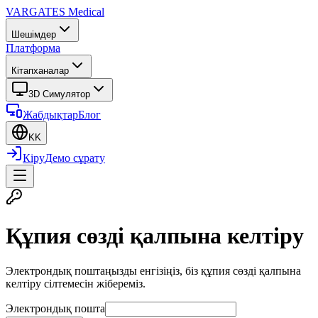
VARGATES
Medical
Шешімдер
Платформа
Кітапханалар
3D Симулятор
Жабдықтар
Блог
KK
Кіру
Демо сұрату
Құпия сөзді қалпына келтіру
Электрондық поштаңызды енгізіңіз, біз құпия сөзді қалпына
келтіру сілтемесін жібереміз.
Электрондық пошта