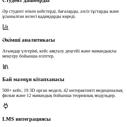
Студент дашборды
Әр студент өткен кейстерді, бағаларды, әлсіз тұстарды және
ұсынылған келесі қадамдарды көреді.
Әкімші аналитикасы
Ағымдар үлгерімі, кейс аяқталу деңгейі және мамандықты
меңгеру бойынша есептер.
Бай мазмұн кітапханасы
500+ кейс, 19 3D орган моделі, 42 интерактивті медициналық
фильм және 12 мамандық бойынша теориялық модульдер.
LMS интеграциясы