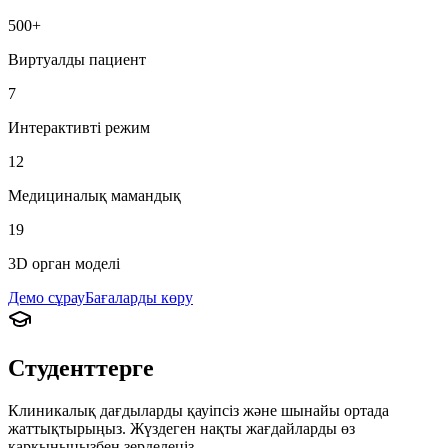
500+
Виртуалды пациент
7
Интерактивті режим
12
Медициналық мамандық
19
3D орган моделі
Демо сұрау
Бағаларды көру
Студенттерге
Клиникалық дағдыларды қауіпсіз және шынайы ортада
жаттықтырыңыз. Жүздеген нақты жағдайларды өз
қарқыныңызбен зерделеңіз.