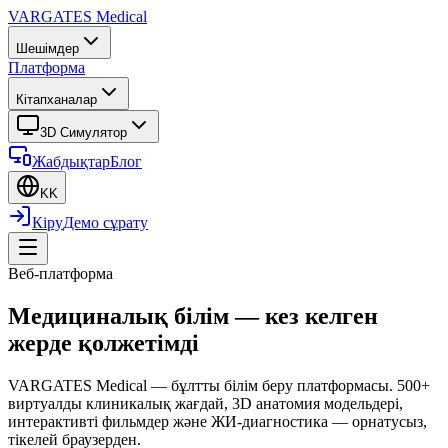
VARGATES
Medical
Шешімдер
Платформа
Кітапханалар
3D Симулятор
Жабдықтар
Блог
KK
Кіру
Демо сұрату
Веб-платформа
Медициналық білім — кез келген
жерде қолжетімді
VARGATES Medical — бұлтты білім беру платформасы. 500+
виртуалды клиникалық жағдай, 3D анатомия модельдері,
интерактивті фильмдер және ЖИ-диагностика — орнатусыз,
тікелей браузерден.