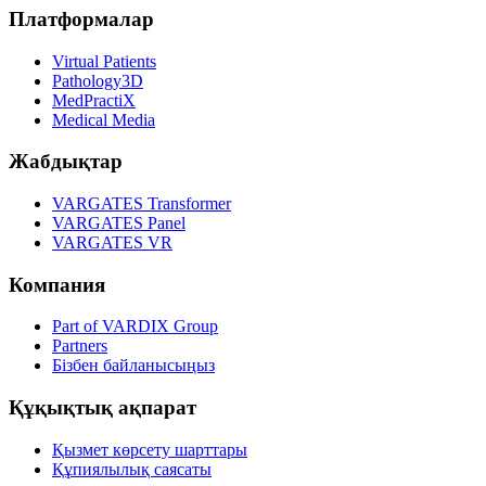
Платформалар
Virtual Patients
Pathology3D
MedPractiX
Medical Media
Жабдықтар
VARGATES Transformer
VARGATES Panel
VARGATES VR
Компания
Part of VARDIX Group
Partners
Бізбен байланысыңыз
Құқықтық ақпарат
Қызмет көрсету шарттары
Құпиялылық саясаты