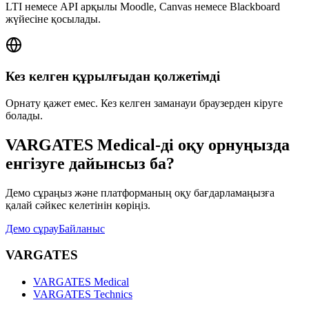
LTI немесе API арқылы Moodle, Canvas немесе Blackboard
жүйесіне қосылады.
Кез келген құрылғыдан қолжетімді
Орнату қажет емес. Кез келген заманауи браузерден кіруге
болады.
VARGATES Medical-ді оқу орнуңызда
енгізуге дайынсыз ба?
Демо сұраңыз және платформаның оқу бағдарламаңызға
қалай сәйкес келетінін көріңіз.
Демо сұрау
Байланыс
VARGATES
VARGATES Medical
VARGATES Technics