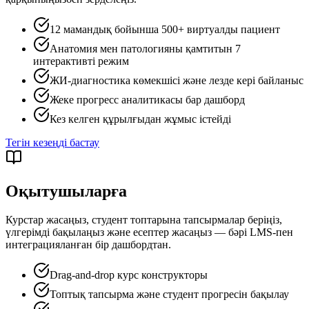
12 мамандық бойынша 500+ виртуалды пациент
Анатомия мен патологияны қамтитын 7
интерактивті режим
ЖИ-диагностика көмекшісі және лезде кері байланыс
Жеке прогресс аналитикасы бар дашборд
Кез келген құрылғыдан жұмыс істейді
Тегін кезеңді бастау
Оқытушыларға
Курстар жасаңыз, студент топтарына тапсырмалар беріңіз,
үлгерімді бақылаңыз және есептер жасаңыз — бәрі LMS-пен
интеграцияланған бір дашбордтан.
Drag-and-drop курс конструкторы
Топтық тапсырма және студент прогресін бақылау