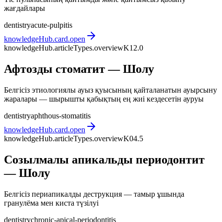
жағдайлары
dentistry
acute-pulpitis
knowledgeHub.card.open
knowledgeHub.articleTypes.overview
K12.0
Афтозды стоматит — Шолу
Белгісіз этиологиялы ауыз қуысының қайталанатын ауырсыну
жаралары — шырышты қабықтың ең жиі кездесетін ауруы
dentistry
aphthous-stomatitis
knowledgeHub.card.open
knowledgeHub.articleTypes.overview
K04.5
Созылмалы апикальды периодонтит
— Шолу
Белгісіз периапикалды деструкция — тамыр ұшында
гранулёма мен киста түзілуі
dentistry
chronic-apical-periodontitis