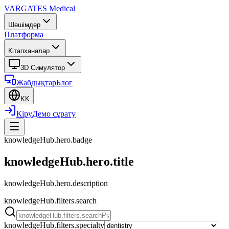
VARGATES
Medical
Шешімдер
Платформа
Кітапханалар
3D Симулятор
Жабдықтар
Блог
KK
Кіру
Демо сұрату
knowledgeHub.hero.badge
knowledgeHub.hero.title
knowledgeHub.hero.description
knowledgeHub.filters.search
knowledgeHub.filters.specialty