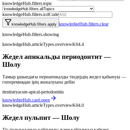
knowledgeHub.filters.topic
knowledgeHub.filters.icdCode
knowledgeHub.filters.clear
knowledgeHub.filters.apply
knowledgeHub.filters.showing
knowledgeHub.articleTypes.overview
K04.4
Жедел апикальды периодонтит —
Шолу
Тамыр ұшындағы периапикалды тіндердің жедел қабынуы —
гиперемиядан ірің жиналуына дейін
dentistry
acute-apical-periodontitis
knowledgeHub.card.open
knowledgeHub.articleTypes.overview
K04.0
Жедел пульпит — Шолу
Тіс пульпасының қайтымды және қайтымсыз қабыну