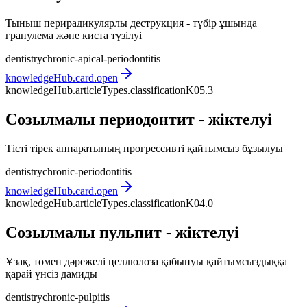
Тыныш перирадикулярлы деструкция - түбір ұшында
гранулема және киста түзілуі
dentistry
chronic-apical-periodontitis
knowledgeHub.card.open
knowledgeHub.articleTypes.classification
K05.3
Созылмалы периодонтит - жіктелуі
Тісті тірек аппаратының прогрессивті қайтымсыз бұзылуы
dentistry
chronic-periodontitis
knowledgeHub.card.open
knowledgeHub.articleTypes.classification
K04.0
Созылмалы пульпит - жіктелуі
Ұзақ, төмен дәрежелі целлюлоза қабынуы қайтымсыздыққа
қарай үнсіз дамиды
dentistry
chronic-pulpitis