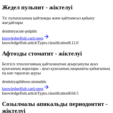
Жедел пульпит - жіктелуі
Тіс пульпасының қайтымды және қайтымсыз қабыну
жағдайлары
dentistry
acute-pulpitis
knowledgeHub.card.open
knowledgeHub.articleTypes.classification
K12.0
Афтозды стоматит - жіктелуі
Белгісіз этиологияның қайталанатын ауырсынулы ауыз
қуысының жаралары - ауыз қуысының шырышты қабығының
ең көп таралған ауруы
dentistry
aphthous-stomatitis
knowledgeHub.card.open
knowledgeHub.articleTypes.classification
K04.5
Созылмалы апикальды периодонтит -
жіктелуі