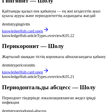
Гингивит — Шолу
Қайтымды қызыл иек қабынуы — ең жиі кездесетін ауыз
қуысы ауруы және периодонтиттің алдындағы жағдай
dentistry
gingivitis
knowledgeHub.card.open
knowledgeHub.articleTypes.overview
K05.22
Перикоронит — Шолу
Жартылай шыққан тістің коронкасы айналасындағы қабыну
dentistry
pericoronitis
knowledgeHub.card.open
knowledgeHub.articleTypes.overview
K05.21
Периодонтальды абсцесс — Шолу
Периодонт тіндерінде локализацияланған жедел іріңді
инфекция
dentistry
periodontal-abscess