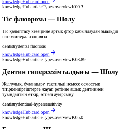
knowledgeHub.card.open
knowledgeHub.articleTypes.overview
K00.3
Тіс флюорозы — Шолу
Тіс қалыптасу кезеңінде артық фтор қабылдаудан эмальдің
гипоминерализациясы
dentistry
dental-fluorosis
knowledgeHub.card.open
knowledgeHub.articleTypes.overview
K03.89
Дентин гиперсезімталдығы — Шолу
Жылулық, буландыру, тактильді немесе осмостық
тітіркендіргіштерге жауап ретінде ашық дентиннен
туындайтын өткір, өтпелі ауырсыну
dentistry
dentinal-hypersensitivity
knowledgeHub.card.open
knowledgeHub.articleTypes.overview
K05.0