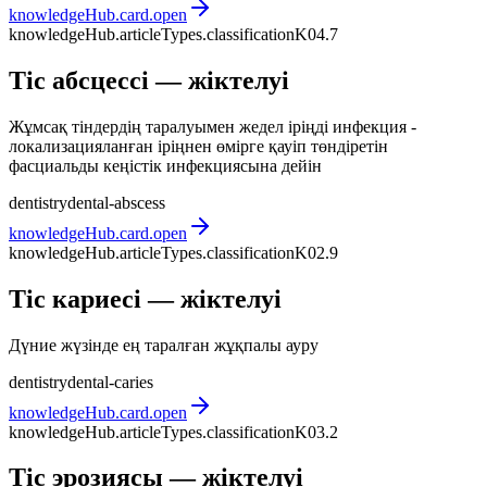
knowledgeHub.card.open
knowledgeHub.articleTypes.classification
K04.7
Тіс абсцессі — жіктелуі
Жұмсақ тіндердің таралуымен жедел іріңді инфекция -
локализацияланған іріңнен өмірге қауіп төндіретін
фасциальды кеңістік инфекциясына дейін
dentistry
dental-abscess
knowledgeHub.card.open
knowledgeHub.articleTypes.classification
K02.9
Тіс кариесі — жіктелуі
Дүние жүзінде ең таралған жұқпалы ауру
dentistry
dental-caries
knowledgeHub.card.open
knowledgeHub.articleTypes.classification
K03.2
Тіс эрозиясы — жіктелуі