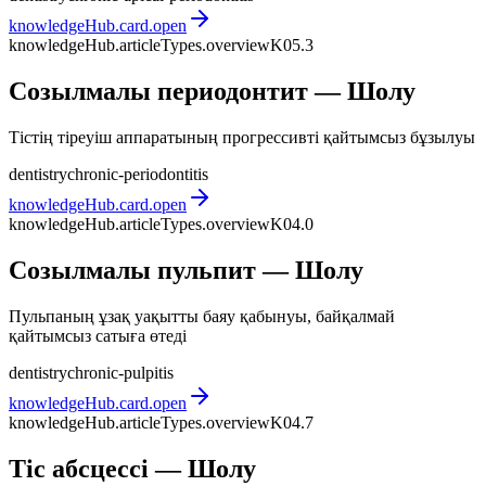
knowledgeHub.card.open
knowledgeHub.articleTypes.overview
K05.3
Созылмалы периодонтит — Шолу
Тістің тіреуіш аппаратының прогрессивті қайтымсыз бұзылуы
dentistry
chronic-periodontitis
knowledgeHub.card.open
knowledgeHub.articleTypes.overview
K04.0
Созылмалы пульпит — Шолу
Пульпаның ұзақ уақытты баяу қабынуы, байқалмай
қайтымсыз сатыға өтеді
dentistry
chronic-pulpitis
knowledgeHub.card.open
knowledgeHub.articleTypes.overview
K04.7
Тіс абсцессі — Шолу