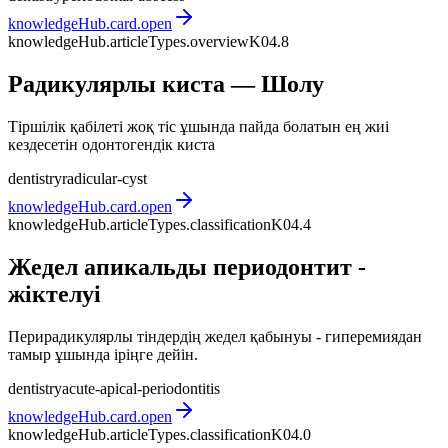
knowledgeHub.card.open
knowledgeHub.articleTypes.overview
K04.8
Радикулярлы киста — Шолу
Тіршілік қабілеті жоқ тіс ұшында пайда болатын ең жиі
кездесетін одонтогендік киста
dentistry
radicular-cyst
knowledgeHub.card.open
knowledgeHub.articleTypes.classification
K04.4
Жедел апикальды периодонтит -
жіктелуі
Перирадикулярлы тіндердің жедел қабынуы - гиперемиядан
тамыр ұшында іріңге дейін.
dentistry
acute-apical-periodontitis
knowledgeHub.card.open
knowledgeHub.articleTypes.classification
K04.0