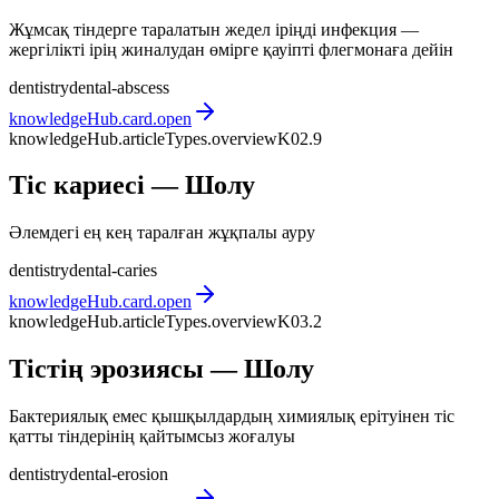
Жұмсақ тіндерге таралатын жедел іріңді инфекция —
жергілікті ірің жиналудан өмірге қауіпті флегмонаға дейін
dentistry
dental-abscess
knowledgeHub.card.open
knowledgeHub.articleTypes.overview
K02.9
Тіс кариесі — Шолу
Әлемдегі ең кең таралған жұқпалы ауру
dentistry
dental-caries
knowledgeHub.card.open
knowledgeHub.articleTypes.overview
K03.2
Тістің эрозиясы — Шолу
Бактериялық емес қышқылдардың химиялық ерітуінен тіс
қатты тіндерінің қайтымсыз жоғалуы
dentistry
dental-erosion