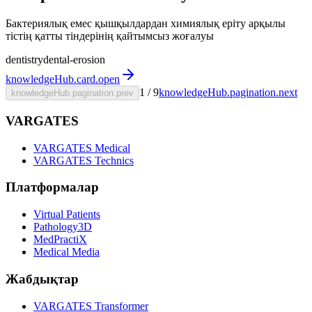
Бактериялық емес қышқылдардан химиялық еріту арқылы
тістің қатты тіндерінің қайтымсыз жоғалуы
dentistry
dental-erosion
knowledgeHub.card.open
1
/
9
knowledgeHub.pagination.next
knowledgeHub.pagination.prev
VARGATES
VARGATES Medical
VARGATES Technics
Платформалар
Virtual Patients
Pathology3D
MedPractiX
Medical Media
Жабдықтар
VARGATES Transformer