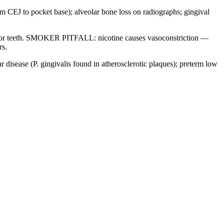
CEJ to pocket base); alveolar bone loss on radiographs; gingival
erior teeth. SMOKER PITFALL: nicotine causes vasoconstriction —
rs.
sease (P. gingivalis found in atherosclerotic plaques); preterm low