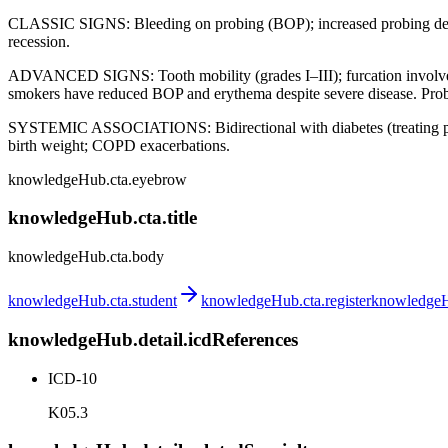
CLASSIC SIGNS: Bleeding on probing (BOP); increased probing depths
recession.
ADVANCED SIGNS: Tooth mobility (grades I–III); furcation involveme
smokers have reduced BOP and erythema despite severe disease. Probi
SYSTEMIC ASSOCIATIONS: Bidirectional with diabetes (treating perio
birth weight; COPD exacerbations.
knowledgeHub.cta.eyebrow
knowledgeHub.cta.title
knowledgeHub.cta.body
knowledgeHub.cta.student
knowledgeHub.cta.register
knowledgeHu
knowledgeHub.detail.icdReferences
ICD-10
K05.3