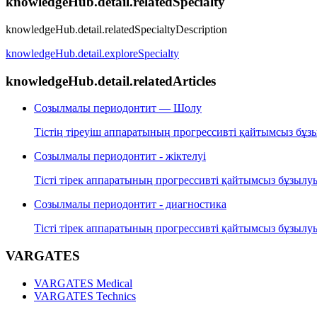
knowledgeHub.detail.relatedSpecialty
knowledgeHub.detail.relatedSpecialtyDescription
knowledgeHub.detail.exploreSpecialty
knowledgeHub.detail.relatedArticles
Созылмалы периодонтит — Шолу
Тістің тіреуіш аппаратының прогрессивті қайтымсыз бұз
Созылмалы периодонтит - жіктелуі
Тісті тірек аппаратының прогрессивті қайтымсыз бұзылу
Созылмалы периодонтит - диагностика
Тісті тірек аппаратының прогрессивті қайтымсыз бұзылу
VARGATES
VARGATES Medical
VARGATES Technics