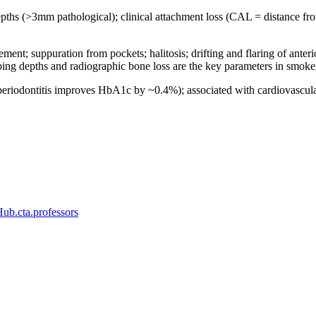
 (>3mm pathological); clinical attachment loss (CAL = distance from 
nt; suppuration from pockets; halitosis; drifting and flaring of ant
ng depths and radiographic bone loss are the key parameters in smoke
dontitis improves HbA1c by ~0.4%); associated with cardiovascular di
b.cta.professors