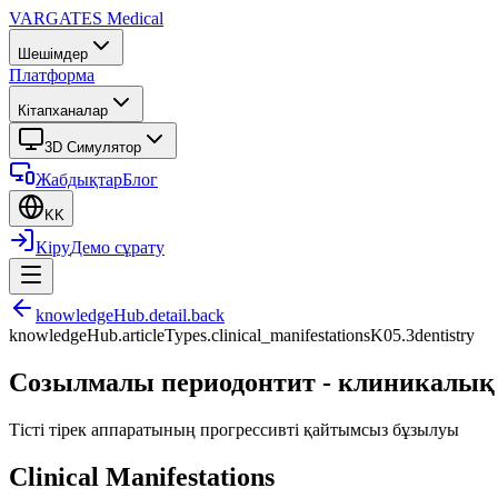
VARGATES
Medical
Шешімдер
Платформа
Кітапханалар
3D Симулятор
Жабдықтар
Блог
KK
Кіру
Демо сұрату
knowledgeHub.detail.back
knowledgeHub.articleTypes.clinical_manifestations
K05.3
dentistry
Созылмалы периодонтит - клиникалық 
Тісті тірек аппаратының прогрессивті қайтымсыз бұзылуы
Clinical Manifestations