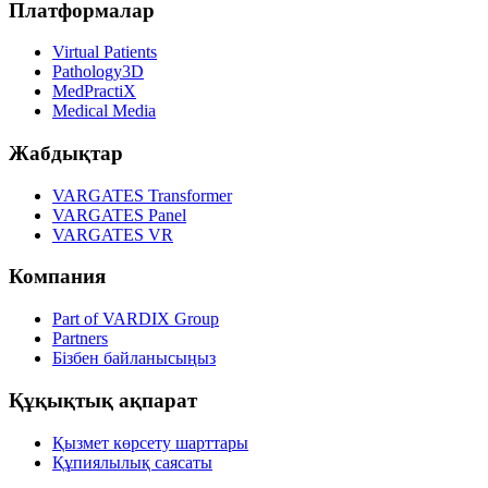
Платформалар
Virtual Patients
Pathology3D
MedPractiX
Medical Media
Жабдықтар
VARGATES Transformer
VARGATES Panel
VARGATES VR
Компания
Part of VARDIX Group
Partners
Бізбен байланысыңыз
Құқықтық ақпарат
Қызмет көрсету шарттары
Құпиялылық саясаты